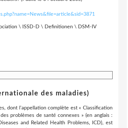
es.php?name=News&file=article&sid=3871
ssociation \ ISSD-D \ Definitionen \ DSM-IV
ernationale des maladies)
es, dont l'appellation complète est « Classification
t des problèmes de santé connexes » (en anglais :
of Diseases and Related Health Problems, ICD), est