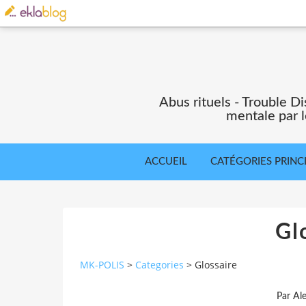
Abus rituels - Trouble Di
mentale par l
ACCUEIL
CATÉGORIES PRINC
Gl
MK-POLIS
>
Categories
>
Glossaire
Par Al