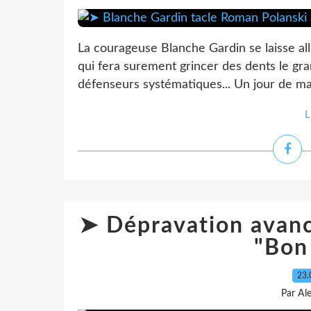
La courageuse Blanche Gardin se laisse a
qui fera surement grincer des dents le gr
défenseurs systématiques... Un jour de ma
L
➤ Dépravation avancé
"Bon
23.
Par Al