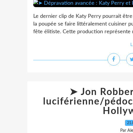
Le dernier clip de Katy Perry pourrait être
la poupée se faire littéralement cuisiner 
fête élitiste. Cette production représent
L
➤ Jon Robber
luciférienne/pédocr
Holly
21.
Par Al