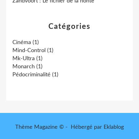
Zandvoort : Le fichier de la honte
Catégories
Cinéma
(1)
Mind-Control
(1)
Mk-Ultra
(1)
Monarch
(1)
Pédocriminalité
(1)
Thème Magazine © - Hébergé par
Eklablog