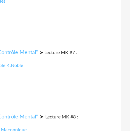
les
➤ Lecture MK #7 :
iple K.Noble
➤
Lecture MK #8 :
ie Maçonnique