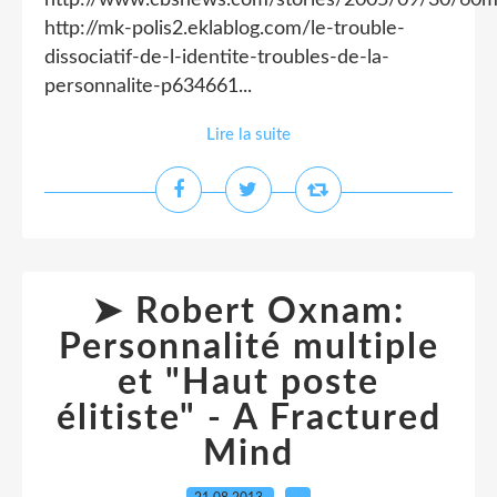
http://www.cbsnews.com/stories/2005/09/30/60m
http://mk-polis2.eklablog.com/le-trouble-
dissociatif-de-l-identite-troubles-de-la-
personnalite-p634661...
Lire la suite
➤ Robert Oxnam:
Personnalité multiple
et "Haut poste
élitiste" - A Fractured
Mind