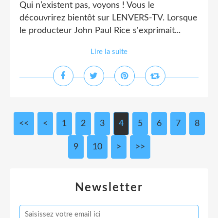
Qui n’existent pas, voyons ! Vous le
découvrirez bientôt sur LENVERS-TV. Lorsque
le producteur John Paul Rice s'exprimait...
Lire la suite
<<
<
1
2
3
4
5
6
7
8
9
10
20
30
40
50
60
70
80
90
100
>
>>
Newsletter