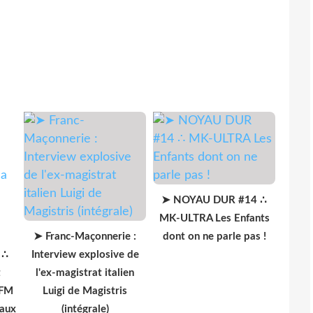
➤ NOYAU DUR #14 ∴
MK-ULTRA Les Enfants
➤ Franc-Maçonnerie :
dont on ne parle pas !
 ∴
Interview explosive de
t
l'ex-magistrat italien
 FM
Luigi de Magistris
 aux
(intégrale)