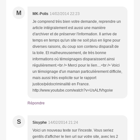
M
MK-Polis
14/02/2014 22:23
Je comprend très bien votre demande, reprendre un
article intégralement est aussi une manière
d'archiver et de préserver l'information. Il arrive de
temps en temps qu'un site ne soit plus en ligne pour
diverses raisons, du coup son contenu disparaît de
la toile. Et malheureusement, de très bonne
informations où témoignages disparaissent ainsi
régulièrement.<br /> Merci pour le lien....<br /> Voici
un témoignage d'un maman particulièrement difficile,
mais aussi très explicite sur le rapport
justice/pédocriminalité en France.
http://www.youtube.com/watch?v=UsALfVhgoiw
Répondre
S
Sisyphe
14/02/2014 21:24
Voici un nouveau texte sur l'inceste. Vous seriez
gentils d'afficher le lien url sur votre site, avec les 2