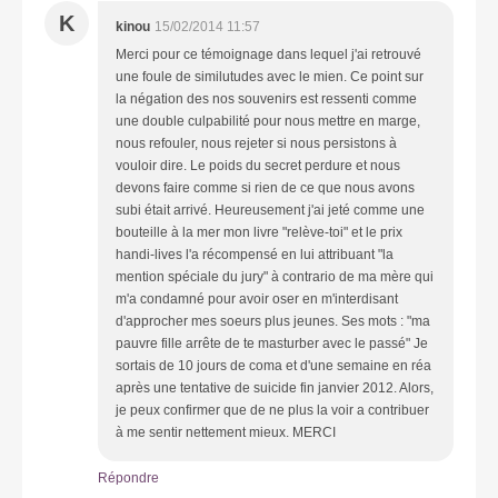
K
kinou
15/02/2014 11:57
Merci pour ce témoignage dans lequel j'ai retrouvé
une foule de similutudes avec le mien. Ce point sur
la négation des nos souvenirs est ressenti comme
une double culpabilité pour nous mettre en marge,
nous refouler, nous rejeter si nous persistons à
vouloir dire. Le poids du secret perdure et nous
devons faire comme si rien de ce que nous avons
subi était arrivé. Heureusement j'ai jeté comme une
bouteille à la mer mon livre "relève-toi" et le prix
handi-lives l'a récompensé en lui attribuant "la
mention spéciale du jury" à contrario de ma mère qui
m'a condamné pour avoir oser en m'interdisant
d'approcher mes soeurs plus jeunes. Ses mots : "ma
pauvre fille arrête de te masturber avec le passé" Je
sortais de 10 jours de coma et d'une semaine en réa
après une tentative de suicide fin janvier 2012. Alors,
je peux confirmer que de ne plus la voir a contribuer
à me sentir nettement mieux. MERCI
Répondre