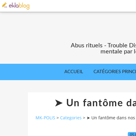
Abus rituels - Trouble Di
mentale par l
ACCUEIL
CATÉGORIES PRINC
➤ Un fantôme da
MK-POLIS
>
Categories
>
➤ Un fantôme dans nos 
05.