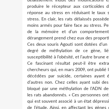
délaissement induit des modifications é
produire le récepteur aux corticoïdes d
réponse au stress en réduisant le taux s
stress. En clair, les rats délaissés possè
moins armés pour faire face au stress. Pe
de la mémoire et d’un comportement 
dérangement prend chez eux des proport
Ces deux souris Agouti sont dotées d’un 
degré de méthylation de ce gène, li
susceptibilité à l’obésité, et l’autre brune
Ce fascinant résultat peut-il être ex
chercheurs qui, en mars 2009, ont publié 
décédées par suicide, certaines ayant é
d’autres non. Chez celles ayant subi des
bloqué par une méthylation de l’ADN d
les rats abandonnés. « Ces personnes ont
qui est souvent associé à un état dépress
de l’étude. Ainsi, en affectant les gènes