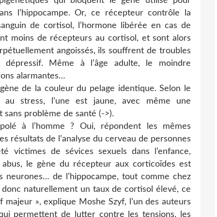
pigénétiques qui bloquent le gène utilisé pour
ans l’hippocampe. Or, ce récepteur contrôle la
anguin de cortisol, l’hormone libérée en cas de
dent moins de récepteurs au cortisol, et sont alors
rpétuellement angoissés, ils souffrent de troubles
dépressif. Même à l’âge adulte, le moindre
ions alarmantes…
gène de la couleur du pelage identique. Selon le
é au stress, l’une est jaune, avec même une
 et sans problème de santé (->).
trapolé à l’homme ? Oui, répondent les mêmes
les résultats de l’analyse du cerveau de personnes
té victimes de sévices sexuels dans l’enfance,
 abus, le gène du récepteur aux corticoïdes est
es neurones… de l’hippocampe, tout comme chez
 donc naturellement un taux de cortisol élevé, ce
if majeur », explique Moshe Szyf, l’un des auteurs
 qui permettent de lutter contre les tensions, les