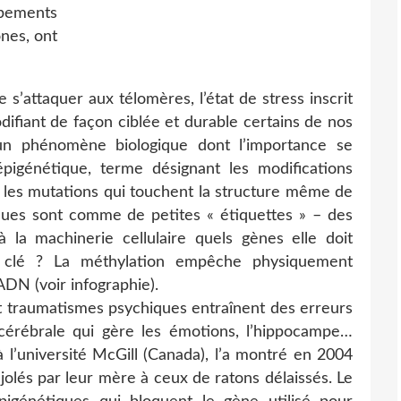
pements
nes, ont
 s’attaquer aux télomères, l’état de stress inscrit
ifiant de façon ciblée et durable certains de nos
un phénomène biologique dont l’importance se
épigénétique, terme désignant les modifications
e les mutations qui touchent la structure même de
ques sont comme de petites « étiquettes » – des
la machinerie cellulaire quels gènes elle doit
 la clé ? La méthylation empêche physiquement
ADN (voir infographie).
 et traumatismes psychiques entraînent des erreurs
cérébrale qui gère les émotions, l’hippocampe…
’université McGill (Canada), l’a montré en 2004
olés par leur mère à ceux de ratons délaissés. Le