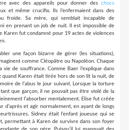
ubère avec des appareils pour donner des
chocs
aux et même crucifix. Ils l’enfermaient dans des
eau froide. Sa mère, qui semblait incapable de
ni en prenant un job de nuit. Il est impossible de
e de Karen fut condamné pour 19 actes de violences
en.
bler une façon bizarre de gérer (les situations),
s’imaginent comme Cléopâtre ou Napoléon. Chaque
 la vie de souffrance. Comme Baer l’explique dans
quand Karen était tirée hors de son lit la nuit, de
ire de l’abus le jour suivant. Lorsque la torture
tant que garçon, il ne pouvait pas être violé de la
leinement l’absorber mentalement. Elise fut créée
our d’après et agir normalement, en ayant de longs
urtrissures. Sidney était l’enfant joueuse qui se
it, permettant à Karen de survivre dans son foyer
épendante de son père. Puisqu’il lui manquait des