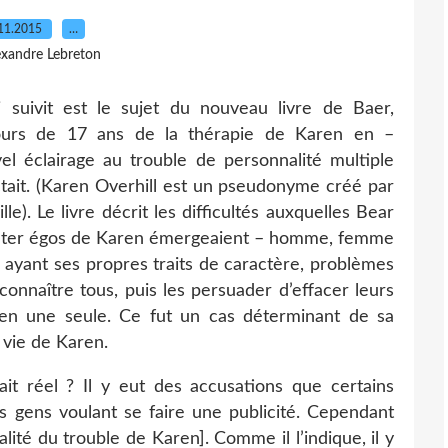
11.2015
…
exandre Lebreton
 suivit est le sujet du nouveau livre de Baer,
cours de 17 ans de la thérapie de Karen en –
l éclairage au trouble de personnalité multiple
ctait. (Karen Overhill est un pseudonyme créé par
e). Le livre décrit les difficultés auxquelles Bear
 alter égos de Karen émergeaient – homme, femme
n ayant ses propres traits de caractère, problèmes
connaître tous, puis les persuader d’effacer leurs
t en une seule. Ce fut un cas déterminant de sa
a vie de Karen.
it réel ? Il y eut des accusations que certains
 gens voulant se faire une publicité. Cependant
lité du trouble de Karen]. Comme il l’indique, il y