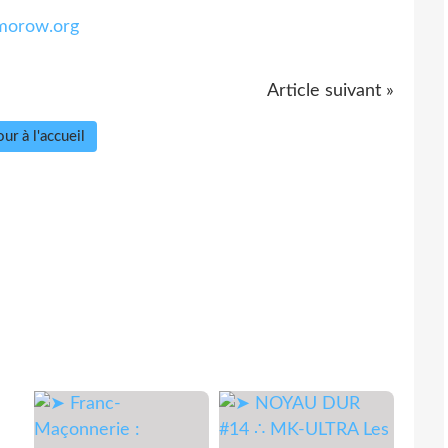
morow.org
Article suivant »
ur à l'accueil