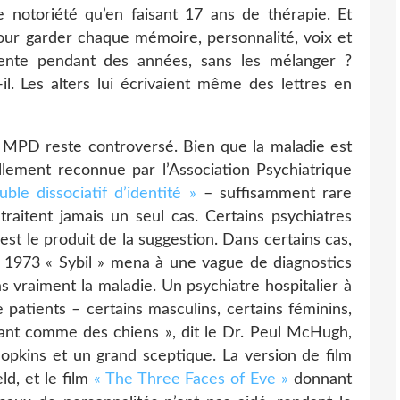
 notoriété qu’en faisant 17 ans de thérapie. Et
ur garder chaque mémoire, personnalité, voix et
rente pendant des années, sans les mélanger ?
-il. Les alters lui écrivaient même des lettres en
le MPD reste controversé. Bien que la maladie est
llement reconnue par l’Association Psychiatrique
uble dissociatif d’identité »
– suffisamment rare
raitent jamais un seul cas. Certains psychiatres
est le produit de la suggestion. Dans certains cas,
de 1973 « Sybil » mena à une vague de diagnostics
 vraiment la maladie. Un psychiatre hospitalier à
 patients – certains masculins, certains féminins,
nt comme des chiens », dit le Dr. Peul McHugh,
opkins et un grand sceptique. La version de film
eld, et le film
« The Three Faces of Eve »
donnant