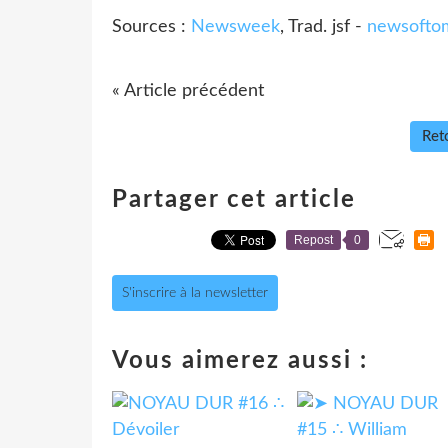
Sources :
Newsweek
, Trad. jsf -
newsofto
« Article précédent
Reto
Partager cet article
Repost
0
S'inscrire à la newsletter
Vous aimerez aussi :