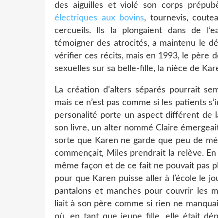
des aiguilles et violé son corps prép
électriques aux bovins
, tournevis, coute
cercueils. Ils la plongaient dans de l’
témoigner des atrocités, a maintenu le dé
vérifier ces récits, mais en 1993, le pèr
sexuelles sur sa belle-fille, la nièce de Kar
La création d’alters séparés pourrait sem
mais ce n’est pas comme si les patients 
personalité porte un aspect différent de
son livre, un alter nommé Claire émergeait 
sorte que Karen ne garde que peu de mémo
commençait, Miles prendrait la relève. En 
même façon et de ce fait ne pouvait pas p
pour que Karen puisse aller à l’école le j
pantalons et manches pour couvrir les me
liait à son père comme si rien ne manqua
où, en tant que jeune fille, elle était d