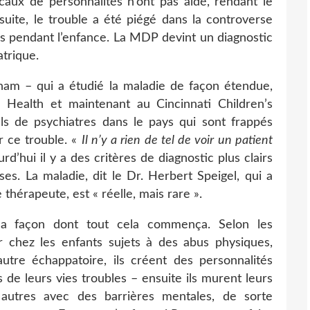
caux de personnalités n’ont pas aidé, rendant le
uite, le trouble a été piégé dans la controverse
s pendant l’enfance. La MDP devint un diagnostic
trique.
tnam – qui a étudié la maladie de façon étendue,
 Health et maintenant au Cincinnati Children’s
ls de psychiatres dans le pays qui sont frappés
r ce trouble. «
Il n’y a rien de tel de voir un patient
jourd’hui il y a des critères de diagnostic plus clairs
s. La maladie, dit le Dr. Herbert Speigel, qui a
e thérapeute, est « réelle, mais rare ».
la façon dont tout cela commença. Selon les
 chez les enfants sujets à des abus physiques,
utre échappatoire, ils créent des personnalités
s de leurs vies troubles – ensuite ils murent leurs
 autres avec des barrières mentales, de sorte