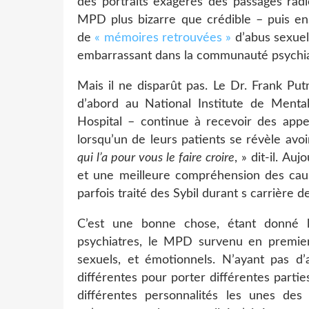
des portraits exagérés des passages radi
MPD plus bizarre que crédible – puis ens
de
« mémoires retrouvées »
d’abus sexuel
embarrassant dans la communauté psychia
Mais il ne disparût pas. Le Dr. Frank Pu
d’abord au National Institute de Mental
Hospital – continue à recevoir des appe
lorsqu’un de leurs patients se révèle avoi
qui l’a pour vous le faire croire
, » dit-il. Au
et une meilleure compréhension des cause
parfois traité des Sybil durant s carrière d
C’est une bonne chose, étant donné 
psychiatres, le MPD survenu en premier
sexuels, et émotionnels. N’ayant pas d’a
différentes pour porter différentes partie
différentes personnalités les unes des