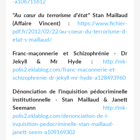
-a106711612
"Au cœur du terrorisme d'état"
Stan Maillaud
(Affaire Vincent) :
https://www.fichier-
pdf.fr/2012/02/22/au-coeur-du-terrorisme-d-
etat-s-maillaud/
Franc-maçonnerie et Schizophrénie - Dr
Jekyll & Mr Hyde :
http://mk-
polis2.eklablog.com/franc-maconnerie-et-
schizophrenie-dr-jekyll-mr-hyde-a128493960
Dénonciation de l'inquisition pédocriminelle
institutionnelle - Stan Maillaud & Janett
Seemann
http://mk-
polis2.eklablog.com/denonciation-de-l-
inquisition-pedocriminelle-stan-maillaud-
janett-seem-a109169302