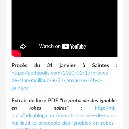
Procès du 31 janvier à Saintes :
https://pedopolis.com/2020/01/17/proces-
de-stan-maillaud-le-31-janvier-a-14h-a-
saintes/
Extrait du livre PDF
"Le protocole des ignobles
en robes noires"
:
http://mk-
polis2.eklablog.com/extraits-du-livre-de-stan-
maillaud-le-protocole-des-ignobles-en-robes-