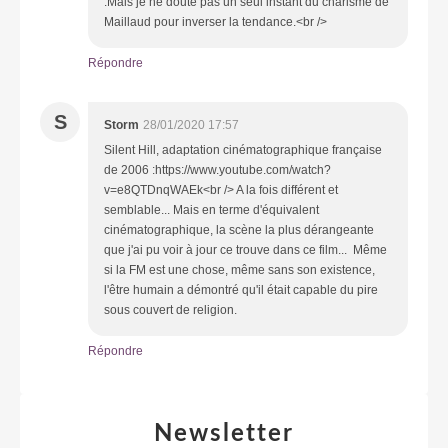
.Mais je ne doute pas un seul instant du charisme de
Maillaud pour inverser la tendance.<br />
Répondre
S
Storm
28/01/2020 17:57
Silent Hill, adaptation cinématographique française
de 2006 :https://www.youtube.com/watch?
v=e8QTDnqWAEk<br /> A la fois différent et
semblable... Mais en terme d'équivalent
cinématographique, la scène la plus dérangeante
que j'ai pu voir à jour ce trouve dans ce film... Même
si la FM est une chose, même sans son existence,
l'être humain a démontré qu'il était capable du pire
sous couvert de religion.
Répondre
Newsletter