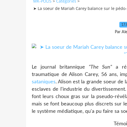
MK-POLIS
>
Categories
>
➤ La soeur de Mariah Carey balance sur le pédo-s
17.
Par Al
Le journal britannique
"The Sun"
a ré
traumatique de Alison Carey, 56 ans, im
sataniques
. Alison est la grande soeur de
esclaves de l'industrie du divertissemen
font leurs choux gras sur la pseudo-révélat
mais se font beaucoup plus discrets sur l
le système médiatique, qu'a pu faire sa soe
Témoi