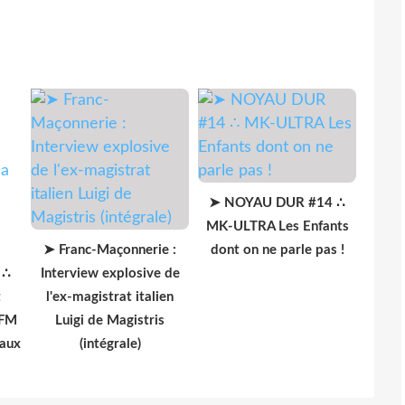
➤ NOYAU DUR #14 ∴
MK-ULTRA Les Enfants
➤ Franc-Maçonnerie :
dont on ne parle pas !
 ∴
Interview explosive de
t
l'ex-magistrat italien
 FM
Luigi de Magistris
 aux
(intégrale)