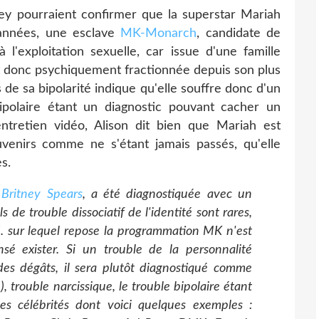
ey pourraient confirmer que la superstar Mariah
années, une esclave
MK-Monarch
, candidate de
l'exploitation sexuelle, car issue d'une famille
et donc psychiquement fractionnée depuis son plus
de sa bipolarité indique qu'elle souffre donc d'un
bipolaire étant un diagnostic pouvant cacher un
entretien vidéo, Alison dit bien que Mariah est
uvenirs comme ne s'étant jamais passés, qu'elle
s.
e
Britney Spears
, a été diagnostiquée avec un
ls de trouble dissociatif de l'identité sont rares,
.D.I. sur lequel repose la programmation MK n'est
nsé exister. Si un trouble de la personnalité
es dégâts, il sera plutôt diagnostiqué comme
e
), trouble narcissique, le trouble bipolaire étant
es célébrités dont voici quelques exemples :