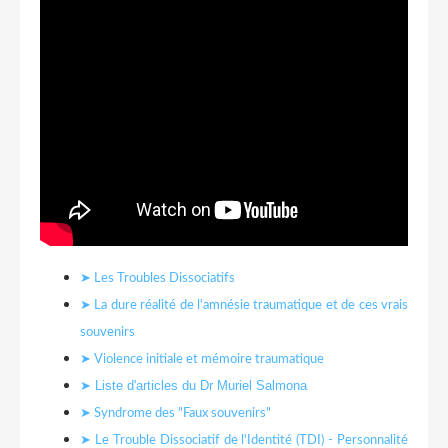
➤ Les Troubles Dissociatifs
➤ La dure réalité de l'amnésie traumatique et de ces vrais
souvenirs
➤ Violence initiale et mémoire traumatique
➤ Liste d'articles du Dr Muriel Salmona
➤ Syndrome des "Faux souvenirs"
➤ Le Trouble Dissociatif de l'Identité (TDI) - Personnalité