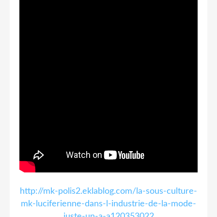
http://mk-polis2.eklablog.com/la-sous-culture-
mk-luciferienne-dans-l-industrie-de-la-mode-
juste-un-a-a120353022