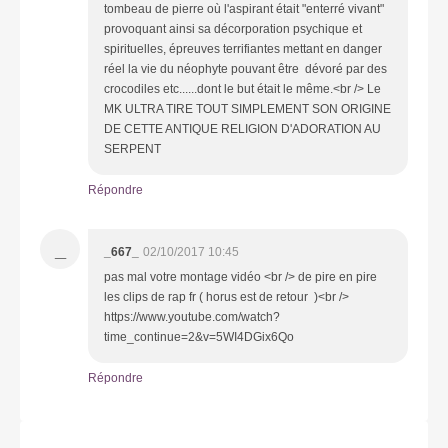
tombeau de pierre où l'aspirant était "enterré vivant"
provoquant ainsi sa décorporation psychique et
spirituelles, épreuves terrifiantes mettant en danger
réel la vie du néophyte pouvant être dévoré par des
crocodiles etc......dont le but était le même.<br /> Le
MK ULTRA TIRE TOUT SIMPLEMENT SON ORIGINE
DE CETTE ANTIQUE RELIGION D'ADORATION AU
SERPENT
Répondre
_
_667_
02/10/2017 10:45
pas mal votre montage vidéo <br /> de pire en pire
les clips de rap fr ( horus est de retour )<br />
https://www.youtube.com/watch?
time_continue=2&v=5WI4DGix6Qo
Répondre