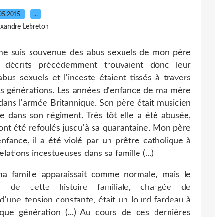
05.2015
…
exandre Lebreton
 me suis souvenue des abus sexuels de mon père
ts décrits précédemment trouvaient donc leur
abus sexuels et l'inceste étaient tissés à travers
rois générations. Les années d'enfance de ma mère
 dans l'armée Britannique. Son père était musicien
re dans son régiment. Très tôt elle a été abusée,
i ont été refoulés jusqu'à sa quarantaine. Mon père
enfance, il a été violé par un prêtre catholique à
elations incestueuses dans sa famille (...)
 ma famille apparaissait comme normale, mais le
é de cette histoire familiale, chargée de
d'une tension constante, était un lourd fardeau à
que génération (...) Au cours de ces dernières