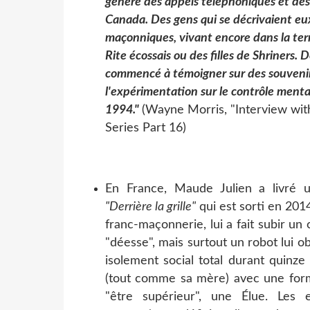
généré des appels téléphoniques et des 
Canada. Des gens qui se décrivaient e
maçonniques, vivant encore dans la terr
Rite écossais ou des filles de Shriners
commencé à témoigner sur des souvenirs
l'expérimentation sur le contrôle men
1994."
(Wayne Morris, "Interview w
Series Part 16)
En France, Maude Julien a livré u
"Derrière la grille"
qui est sorti en 2014
franc-maçonnerie, lui a fait subir un
"déesse", mais surtout un robot lui ob
isolement social total durant quinz
(tout comme sa mère) avec une format
"être supérieur", une Élue. Les