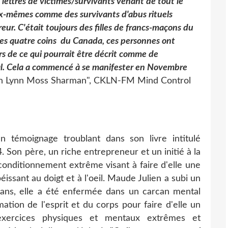
lettres de victimes/survivants venant de tout le
ux-mêmes comme des survivants d'abus rituels
eur. C'était toujours des filles de francs-maçons du
. Des quatre coins du Canada, ces personnes ont
 de ce qui pourrait être décrit comme de
tal. Cela a commencé à se manifester en Novembre
ith Lynn Moss Sharman", CKLN-FM Mind Control
n témoignage troublant dans son livre intitulé
. Son père, un riche entrepreneur et un initié à la
 conditionnement extrême visant à faire d'elle une
éissant au doigt et à l'oeil. Maude Julien a subi un
e ans, elle a été enfermée dans un carcan mental
ion de l'esprit et du corps pour faire d'elle un
 exercices physiques et mentaux extrêmes et