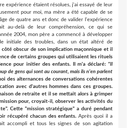
e expérience étaient résolues, j'ai essayé de leur
eusement pour moi, ma mère a été capable de se
'âge de quatre ans et donc de valider l'expérience
llait au-delà de leur compréhension, ce qui se
d'année 2004, mon père a commencé à développer
e initiale des troubles, dans un état altéré de
 côté obscur de son implication maçonnique et il
ence de certains groupes qui utilisaient les rituels
nce pour initier des enfants. Il m'a déclaré:
"Il
up de gens qui sont au courant, mais ils n'en parlent
moi des alternances de conversations cohérentes
lication avec d'autres hommes dans ces groupes.
 maison de retraite et il se mettait alors à grimper
mission pour, croyait-il, observer les activités du
ecte". Cette "mission stratégique" a duré pendant
voir récupéré chacun des enfants.
Après quoi il a
vait accompli et tous les signes de son agitation