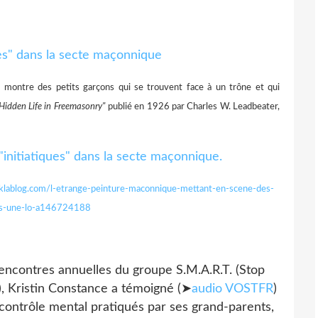
Il montre des petits garçons qui se trouvent face à un trône et qui
Hidden Life in Freemasonry"
publié en 1926 par Charles W. Leadbeater,
eklablog.com/l-etrange-peinture-maconnique-mettant-en-scene-des-
ns-une-lo-a146724188
encontres annuelles du groupe S.M.A.R.T. (Stop
, Kristin Constance a témoigné (➤
audio VOSTFR
)
e contrôle mental pratiqués par ses grand-parents,