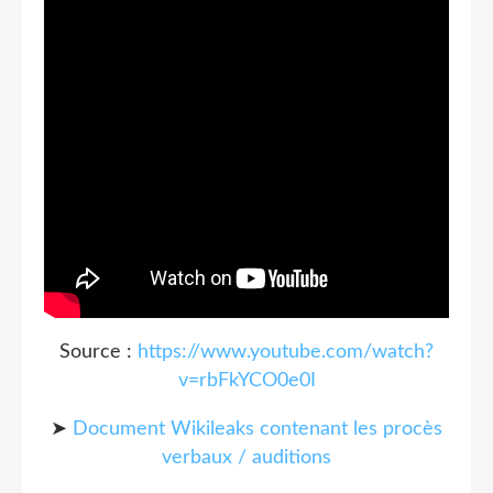
Source :
https://www.youtube.com/watch?
v=rbFkYCO0e0I
➤
Document Wikileaks contenant les procès
verbaux / auditions