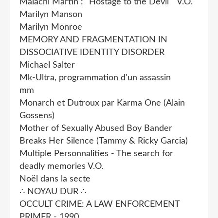
Malachi Martin : "Hostage to the Devil " V.O.
Marilyn Manson
Marilyn Monroe
MEMORY AND FRAGMENTATION IN
DISSOCIATIVE IDENTITY DISORDER
Michael Salter
Mk-Ultra, programmation d'un assassin
mm
Monarch et Dutroux par Karma One (Alain
Gossens)
Mother of Sexually Abused Boy Bander
Breaks Her Silence (Tammy & Ricky Garcia)
Multiple Personnalities - The search for
deadly memories V.O.
Noël dans la secte
∴ NOYAU DUR ∴
OCCULT CRIME: A LAW ENFORCEMENT
PRIMER - 1990