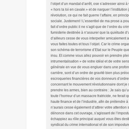
l’objet d’un mandat d’arrêt, ose s’adresser ainsi à
« hors la loi en cavale » et de narguer l’institution j
révolution, ce qui ne fait guerre l’affaire, en princ
sociale. Justement ! L’essentiel de ma prose a pour
fait d’ordre public il ne s’agit que de l’ordre du cr
fumisterie destinée à n’assurer que la quiétude d’u
d’ailleurs cesse de vous interpeller amicalement 
vous faites toutes et tous l’objet. Car le crime org
son schéma de terrorisme d’Etat sur le Peuple que
insu. Et comme vous allez pouvoir en prendre plei
intrumentalisation » de votre idéal et de votre s
générale en vue de vous engluer dans une profonde
carrière, sont d’un ordre de gravité bien plus pré
escroqueries financières de vos donneurs d’ordres
concernant le mouvement révolutionnaire dont je s
prendre les armes, bien au contraire : Je sais qu’u
toute l’horreur d’un massacre fratricide, ne ferait 
haute finance et de l’industrie, afin de prétendre 
n’aurais cesse également d’attirer votre attention s
dénonce dans cet ouvrage, s’agissant de l’impostur
échappiez au rôle principal auquel vous êtes dest
syndicat du crime international et de son impostur