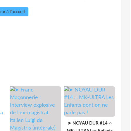
ur à l'accueil
➤ NOYAU DUR #14 ∴
MK-ULTRA Les Enfants