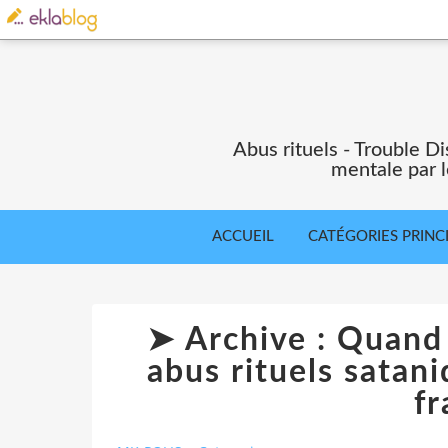
Abus rituels - Trouble Di
mentale par l
ACCUEIL
CATÉGORIES PRINC
➤ Archive : Quand 
abus rituels satan
fr