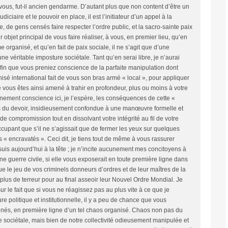
 vous, fut-il ancien gendarme. D’autant plus que non content d’être un
udiciaire et le pouvoir en place, il est l’initiateur d’un appel à la
ipe, de gens censés faire respecter l’ordre public, et la sacro-sainte paix
 objet principal de vous faire réaliser, à vous, en premier lieu, qu’en
ime organisé, et qu’en fait de paix sociale, il ne s’agit que d’une
ne véritable imposture sociétale. Tant qu’en serai libre, je n’aurai
afin que vous preniez conscience de la parfaite manipulation dont
anisé international fait de vous son bras armé « local », pour appliquer
 vous êtes ainsi amené à trahir en profondeur, plus ou moins à votre
nement conscience ici, je l’espère, les conséquences de cette «
ens du devoir, insidieusement confondue à une manœuvre formelle et
 compromission tout en dissolvant votre intégrité au fil de votre
occupant que s’il ne s’agissait que de fermer les yeux sur quelques
 « encravatés ». Ceci dit, je tiens tout de même à vous rassurer
uis aujourd’hui à la tête ; je n’incite aucunement mes concitoyens à
ne guerre civile, si elle vous exposerait en toute première ligne dans
que le jeu de vos criminels donneurs d’ordres et de leur maîtres de la
à plus de terreur pour au final asseoir leur Nouvel Ordre Mondial. Je
ur le fait que si vous ne réagissez pas au plus vite à ce que je
e politique et institutionnelle, il y a peu de chance que vous
inés, en première ligne d’un tel chaos organisé. Chaos non pas du
e sociétale, mais bien de notre collectivité odieusement manipulée et