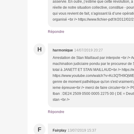
asservie. En outre, j’estime que cette révolution, 
réelle de notre situation collective, constitue - pou
qui vous revient de fait, s’agissant là d’une opéra
organisé <br /> https://www.fichier-pdf.fr/2012/02
Répondre
H
harmonique
14/07/2019 20:27
Arrestation de Stan Maillaud par interpole <br /> 
machination judiciaire pondu par le procureur de
total à JANETT ET STAN MAILLAUD<br /> https:
https://www.youtube.com/watch?v=Kc3QTH9OjWE<br /
genre de moment pathétique qu'on s'est vraiment pa
ieme épreuve<br /> merci de faire circuler<b
Iban : DE24 2509 0500 0005 2275 00 ( DE = Deu
stan <br />
Répondre
F
Fairplay
13/07/2019 15:37