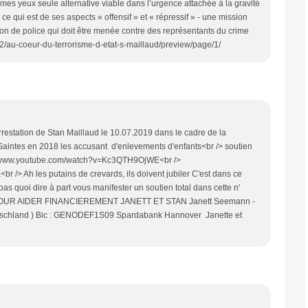
à mes yeux seule alternative viable dans l’urgence attachée à la gravité
r ce qui est de ses aspects « offensif » et « répressif » - une mission
tion de police qui doit être menée contre des représentants du crime
/22/au-coeur-du-terrorisme-d-etat-s-maillaud/preview/page/1/
Arrestation de Stan Maillaud le 10.07.2019 dans le cadre de la
 Saintes en 2018 les accusant d'enlevements d'enfants<br /> soutien
//www.youtube.com/watch?v=Kc3QTH9OjWE<br />
> Ah les putains de crevards, ils doivent jubiler C'est dans ce
s quoi dire à part vous manifester un soutien total dans cette n'
r /> POUR AIDER FINANCIEREMENT JANETT ET STAN Janett Seemann -
tschland ) Bic : GENODEF1S09 Spardabank Hannover Janette et