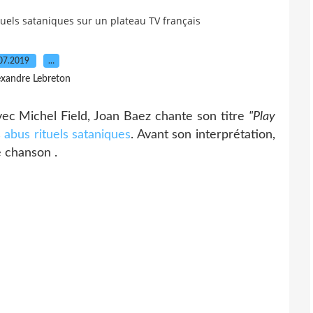
tuels sataniques sur un plateau TV français
07.2019
…
exandre Lebreton
ec Michel Field, Joan Baez chante son titre
"Play
s
abus rituels sataniques
. Avant son interprétation,
e chanson .