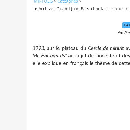
MK-POLIS
>
Categories
>
➤ Archive : Quand Joan Baez chantait les abus ri
04.
Par Al
1993, sur le plateau du
Cercle de minuit
av
Me Backwards"
au sujet de l'inceste et de
elle explique en français le thème de cett